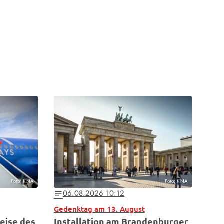
Foto: KNA
Foto: KNA
06.08.2026 10:12
notes
Gedenktag am 13. August
eise des
Installation am Brandenburger