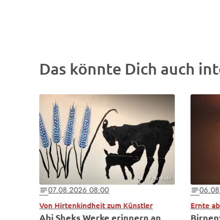
Das könnte Dich auch int
Foto: Rabl
07.08.2026 08:00
06.08
notes
notes
Von Hirtenkindheit zum Künstler
Ernte a
Abi Sheks Werke erinnern an
Birnen