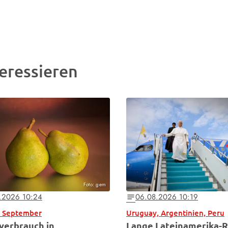
eressieren
Foto: gem
.2026 10:24
06.08.2026 10:19
notes
b September
Uruguay, Argentinien, Peru
verbrauch in
Lange Lateinamerika-R