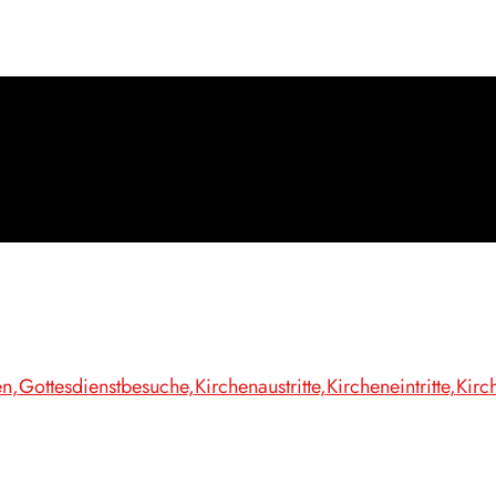
en
Gottesdienstbesuche
Kirchenaustritte
Kircheneintritte
Kirch