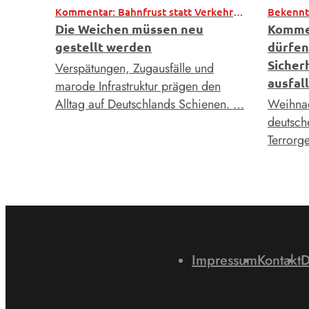
Kommentar: Bahnfrust statt Verkehrswende
Bekenntn
Die Weichen müssen neu
Komme
gestellt werden
dürfen
Siche
Verspätungen, Zugausfälle und
ausfal
marode Infrastruktur prägen den
Alltag auf Deutschlands Schienen. …
Weihnac
deutsch
Terrorg
Impressum
Kontakt
D