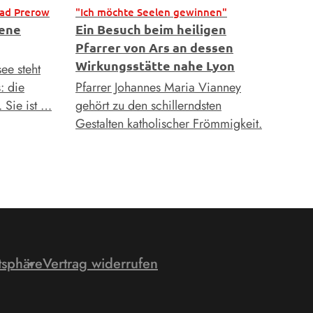
ad Prerow
"Ich möchte Seelen gewinnen"
mene
Ein Besuch beim heiligen
Pfarrer von Ars an dessen
Wirkungsstätte nahe Lyon
ee steht
: die
Pfarrer Johannes Maria Vianney
 Sie ist …
gehört zu den schillerndsten
Gestalten katholischer Frömmigkeit.
tsphäre
Vertrag widerrufen