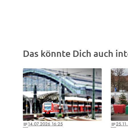
Das könnte Dich auch int
Symbolfoto: gem
14.07.2026 16:25
25.11
notes
notes