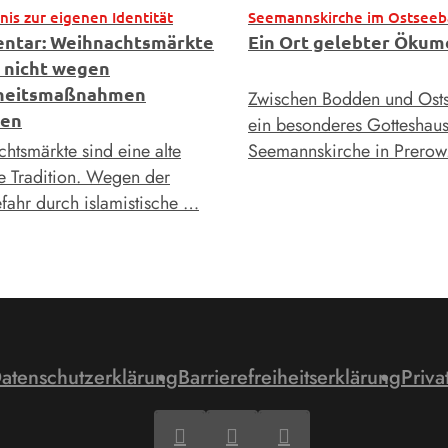
is zur eigenen Identität
Seemannskirche im Ostseeb
ntar: Weihnachtsmärkte
Ein Ort gelebter Öku
 nicht wegen
rheitsmaßnahmen
Zwischen Bodden und Osts
len
ein besonderes Gotteshaus
htsmärkte sind eine alte
Seemannskirche in Prerow.
e Tradition. Wegen der
efahr durch islamistische …
atenschutzerklärung
Barrierefreiheitserklärung
Priva