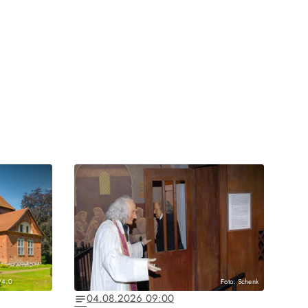
/4.0
Foto: Schenk
04.08.2026 09:00
notes