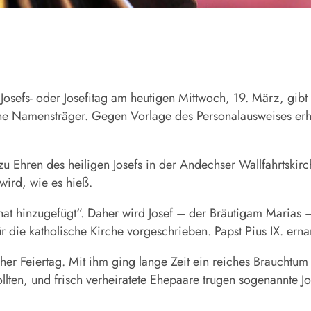
Josefs- oder Josefitag am heutigen Mittwoch, 19. März, gibt
che Namensträger. Gegen Vorlage des Personalausweises er
Ehren des heiligen Josefs in der Andechser Wallfahrtskirche 
ird, wie es hieß.
at hinzugefügt“. Daher wird Josef – der Bräutigam Marias –
ür die katholische Kirche vorgeschrieben. Papst Pius IX. er
icher Feiertag. Mit ihm ging lange Zeit ein reiches Brauch
lten, und frisch verheiratete Ehepaare trugen sogenannte Jo