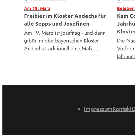
Am 19. März
Belebend
Freibier im Kloster Andechs für
Kam Co
alle Sepps und Josefinen
Jahrhu
Kloste
Am 19. März ist Josefitag - und dann
gibt's im oberbayerischen Kloster
Die Nach
Andechs traditionell eine Maß …
Vorform
Jahrhun
Impressum
Kontakt
D