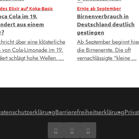
es Elixir auf Koka-Basis
Ernte ab September
ca Cola im 19.
Birnenverbrauch in
ndert aus einem
Deutschland deutlich
r?
gestiegen
richt über eine klösterliche
Ab September beginnt hie
 von Cola-Limonade im 19.
die Birnenernte. Die oft
dert schlägt hohe Wellen. …
vernachlässigte "kleine …
atenschutzerklärung
Barrierefreiheitserklärung
Priva