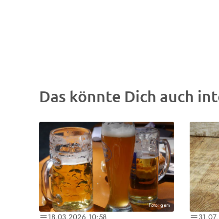
Das könnte Dich auch int
Foto: gem
18.03.2026 10:58
31.07
notes
notes