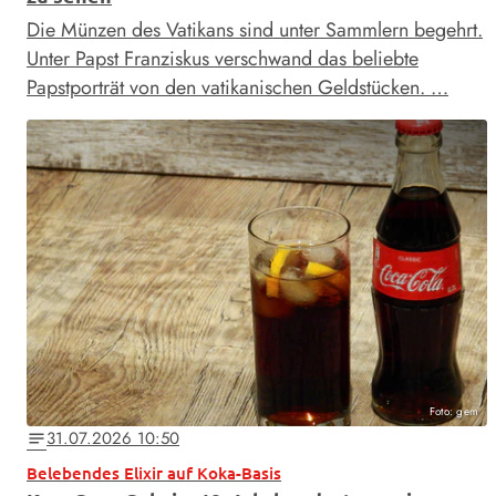
Die Münzen des Vatikans sind unter Sammlern begehrt.
Unter Papst Franziskus verschwand das beliebte
Papstporträt von den vatikanischen Geldstücken. …
Foto: gem
31.07.2026 10:50
notes
Belebendes Elixir auf Koka-Basis