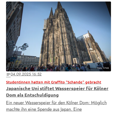
Foto: KNA
04.09.2025 16:52
notes
Studentinnen hatten mit Graffito "Schande" gebracht
Japanische Uni stiftet Wasserspeier für Kölner
Dom als Entschuldigung
Ein neuer Wasserspeier für den Kölner Dom: Möglich
machte ihn eine Spende aus Japan. Eine