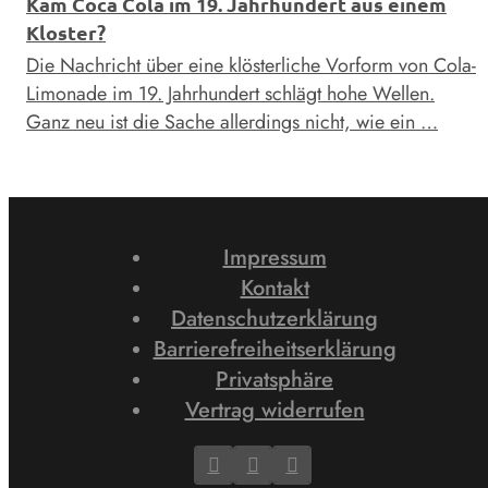
Kam Coca Cola im 19. Jahrhundert aus einem
Kloster?
Die Nachricht über eine klösterliche Vorform von Cola-
Limonade im 19. Jahrhundert schlägt hohe Wellen.
Ganz neu ist die Sache allerdings nicht, wie ein …
Impressum
Kontakt
Datenschutzerklärung
Barrierefreiheitserklärung
Privatsphäre
Vertrag widerrufen