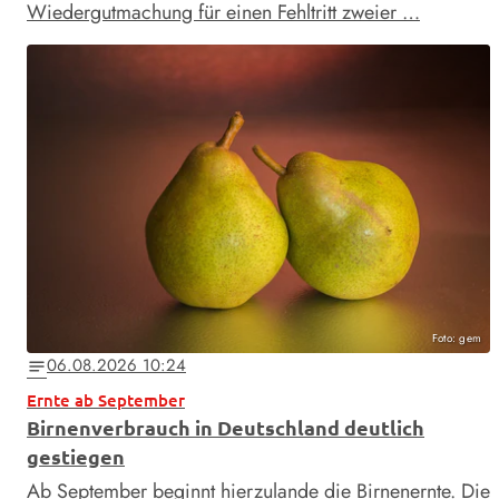
Wiedergutmachung für einen Fehltritt zweier …
Foto: gem
06.08.2026 10:24
notes
Ernte ab September
Birnenverbrauch in Deutschland deutlich
gestiegen
Ab September beginnt hierzulande die Birnenernte. Die