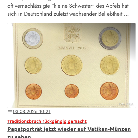
oft vernachlässigte "kleine Schwester" des Apfels hat
sich in Deutschland zuletzt wachsender Beliebtheit …
Foto: KNA
03.08.2026 10:21
notes
Traditionsbruch rückgängig gemacht
Papstporträt jetzt wieder auf Vatikan-Münzen
zu sehen