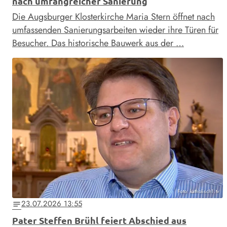
nach umfangreicher Sanierung
Die Augsburger Klosterkirche Maria Stern öffnet nach
umfassenden Sanierungsarbeiten wieder ihre Türen für
Besucher. Das historische Bauwerk aus der …
Foto: katholisch1.tv
23.07.2026 13:55
notes
Pater Steffen Brühl feiert Abschied aus