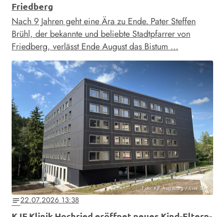
Friedberg
Nach 9 Jahren geht eine Ära zu Ende. Pater Steffen
Brühl, der bekannte und beliebte Stadtpfarrer von
Friedberg, verlässt Ende August das Bistum …
Foto: KJF Augsburg / Lisa Stark
22.07.2026 13:38
notes
KJF Klinik Hochried eröffnet neues Kind-Eltern-