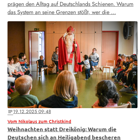
prägen den Alltag auf Deutschlands Schienen. Warum
das System an seine Grenzen stößt, wer die …
Foto: KNA
19.12.2025 09:48
notes
Vom Nikolaus zum Christkind
Weihnachten statt Dreikönig: Warum die
Deutschen sich an Heiligabend bescheren