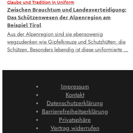
Glaube und Tradition in Uniform
Zwischen Brauchtum und Landesverteidigung:
Das Schützenwesen der Alpenregion am
Beispiel Tirol
Aus der Alpenregion sind sie ebensowenig
wegzudenken wie Gipfelkreuze und Schutzhütten: die
Schützen. Besonders lebendig ist diese uniformierte …
Impressum
Kontakt
Datenschutzerklärung
Barrierefreiheitserklärung
Privatsphäre
Vertrag widerrufen