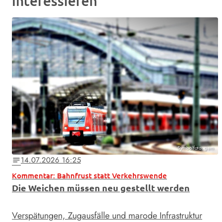
interessieren
Symbolfoto: gem
14.07.2026 16:25
notes
Kommentar: Bahnfrust statt Verkehrswende
Die Weichen müssen neu gestellt werden
Verspätungen, Zugausfälle und marode Infrastruktur