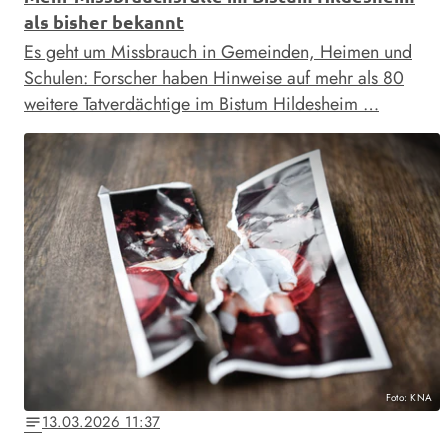
als bisher bekannt
Es geht um Missbrauch in Gemeinden, Heimen und
Schulen: Forscher haben Hinweise auf mehr als 80
weitere Tatverdächtige im Bistum Hildesheim …
Foto: KNA
13.03.2026 11:37
notes