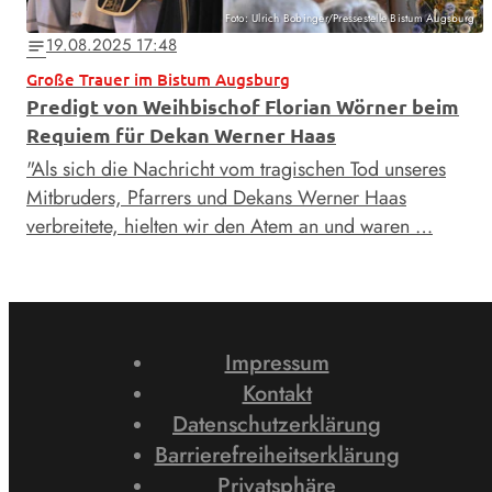
Foto: Ulrich Bobinger/Pressestelle Bistum Augsburg
19.08.2025 17:48
notes
Große Trauer im Bistum Augsburg
Predigt von Weihbischof Florian Wörner beim
Requiem für Dekan Werner Haas
"Als sich die Nachricht vom tragischen Tod unseres
Mitbruders, Pfarrers und Dekans Werner Haas
verbreitete, hielten wir den Atem an und waren …
Impressum
Kontakt
Datenschutzerklärung
Barrierefreiheitserklärung
Privatsphäre