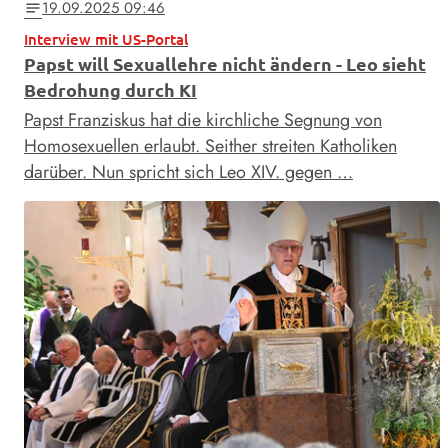
19.09.2025 09:46
notes
Interview mit US-Portal
Papst will Sexuallehre nicht ändern - Leo sieht
Bedrohung durch KI
Papst Franziskus hat die kirchliche Segnung von
Homosexuellen erlaubt. Seither streiten Katholiken
darüber. Nun spricht sich Leo XIV. gegen …