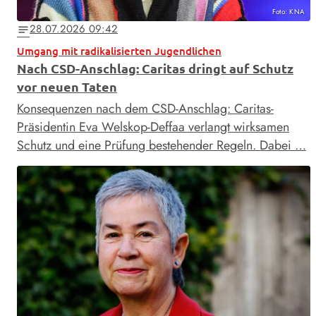
Foto: KNA
28.07.2026 09:42
notes
Umgang mit radikalisierten Jugendlichen
Nach CSD-Anschlag: Caritas dringt auf Schutz
vor neuen Taten
Konsequenzen nach dem CSD-Anschlag: Caritas-
Präsidentin Eva Welskop-Deffaa verlangt wirksamen
Schutz und eine Prüfung bestehender Regeln. Dabei …