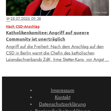
Foto: KNA
28.07.2026 09:38
notes
Nach CSD-Anschlag
Katholikenkomitee: Angriff auf queere
Community ist unerträglich
Angriff auf die Freiheit: Nach dem Anschlag auf den
CSD in Berlin warnt die Chefin des katholischen
Laiendachverbands ZdK, Irme Stetter-Karp, vor Angst …
Impressum
Kontakt
Datenschutzerklärung