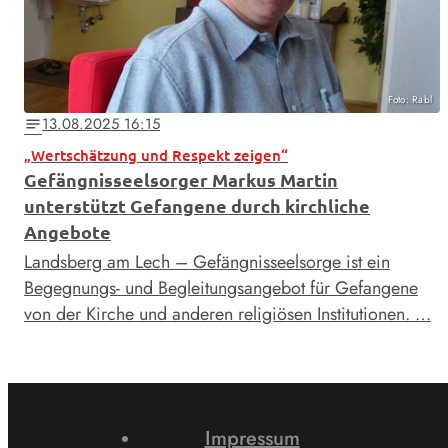
Foto: Rabl
13.08.2025 16:15
notes
„Wertschätzung und Respekt zeigen“
Gefängnisseelsorger Markus Martin
unterstützt Gefangene durch kirchliche
Angebote
Landsberg am Lech – Gefängnisseelsorge ist ein
Begegnungs- und Begleitungsangebot für Gefangene
von der Kirche und anderen religiösen Institutionen. …
Impressum