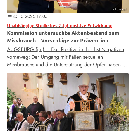
Foto: Zoepf
30.10.2025 17:05
notes
Unabhängige Studie bestätigt positive Entwicklung
Kommission untersuchte Aktenbestand zum
Missbrauch – Vorschläge zur Prävention
AUGSBURG (jm) – Das Positive im höchst Negativen
vorneweg: Der Umgang mit Fällen sexuellen
Missbrauchs und die Unterstützung der Opfer haben …