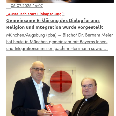
06.07.2026 16:07
notes
„Austausch statt Einkapselung“:
Gemeinsame Erklärung des Dialogforums
Religion und Integration wurde vorgestellt
München/Augsburg (pba) – Bischof Dr. Bertram Meier
hat heute in München gemeinsam mit Bayerns Innen-
und Integrationsminister Joachim Herrmann sowie …