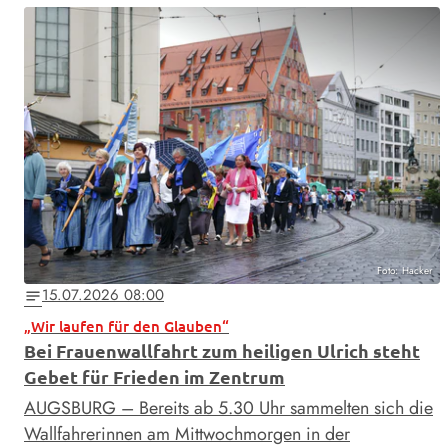
Foto: Hacker
15.07.2026 08:00
notes
„Wir laufen für den Glauben“
Bei Frauenwallfahrt zum heiligen Ulrich steht
Gebet für Frieden im Zentrum
AUGSBURG – Bereits ab 5.30 Uhr sammelten sich die
Wallfahrerinnen am Mittwochmorgen in der