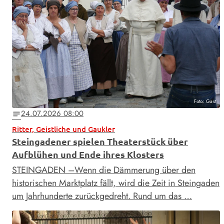
Foto: Gast
24.07.2026 08:00
notes
Ritter, Geistliche und Gaukler
Steingadener spielen Theaterstück über
Aufblühen und Ende ihres Klosters
STEINGADEN –Wenn die Dämmerung über den
historischen Marktplatz fällt, wird die Zeit in Steingaden
um Jahrhunderte zurückgedreht. Rund um das …