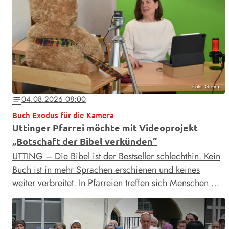
Foto: Gremp
04.08.2026 08:00
notes
Buch Exodus für die Kamera
Uttinger Pfarrei möchte mit Videoprojekt
„Botschaft der Bibel verkünden“
UTTING – Die Bibel ist der Bestseller schlechthin. Kein
Buch ist in mehr Sprachen erschienen und keines
weiter verbreitet. In Pfarreien treffen sich Menschen …