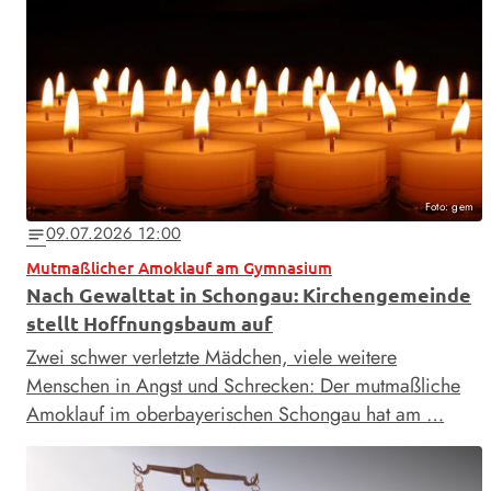
Foto: gem
09.07.2026 12:00
notes
Mutmaßlicher Amoklauf am Gymnasium
Nach Gewalttat in Schongau: Kirchengemeinde
stellt Hoffnungsbaum auf
Zwei schwer verletzte Mädchen, viele weitere
Menschen in Angst und Schrecken: Der mutmaßliche
Amoklauf im oberbayerischen Schongau hat am …