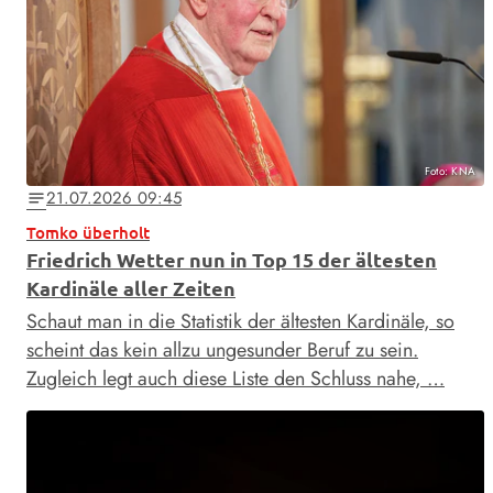
Foto: KNA
21.07.2026 09:45
notes
Tomko überholt
Friedrich Wetter nun in Top 15 der ältesten
Kardinäle aller Zeiten
Schaut man in die Statistik der ältesten Kardinäle, so
scheint das kein allzu ungesunder Beruf zu sein.
Zugleich legt auch diese Liste den Schluss nahe, …