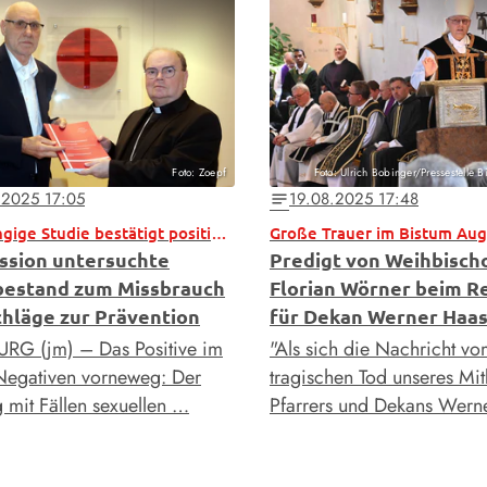
Foto: Zoepf
Foto: Ulrich Bobinger/Pressestelle 
.2025 17:05
19.08.2025 17:48
notes
Unabhängige Studie bestätigt positive Entwicklung
Große Trauer im Bistum Au
sion untersuchte
Predigt von Weihbisch
estand zum Missbrauch
Florian Wörner beim 
chläge zur Prävention
für Dekan Werner Haa
G (jm) – Das Positive im
"Als sich die Nachricht v
Negativen vorneweg: Der
tragischen Tod unseres Mit
mit Fällen sexuellen …
Pfarrers und Dekans Wern