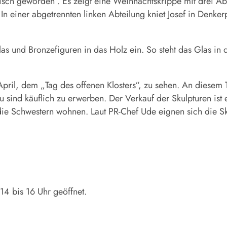
eisch geworden“. Es zeigt eine Weihnachtskrippe mit drei A
In einer abgetrennten linken Abteilung kniet Josef in Denke
 und Bronzefiguren in das Holz ein. So steht das Glas in de
April, dem „Tag des offenen Klosters“, zu sehen. An diesem T
sind käuflich zu erwerben. Der Verkauf der Skulpturen ist 
die Schwestern wohnen. Laut PR-Chef Ude eignen sich die S
14 bis 16 Uhr geöffnet.