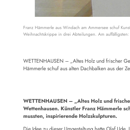
Franz Hämmerle aus Windach am Ammersee schuf Kunstwe
Weihnachtskrippe in drei Abteilungen. Am auffälligsten:
WETTENHAUSEN – „Altes Holz und frischer Geist“ l
Hämmerle schuf aus alten Dachbalken aus der Zei
WETTENHAUSEN – „Altes Holz und frischer Ge
Wettenhausen. Künstler Franz Hämmerle sch
mussten, inspirierende Holzskulpturen.
Die Idee zu dieser Umgestaltung hatte Olaf Ude, L