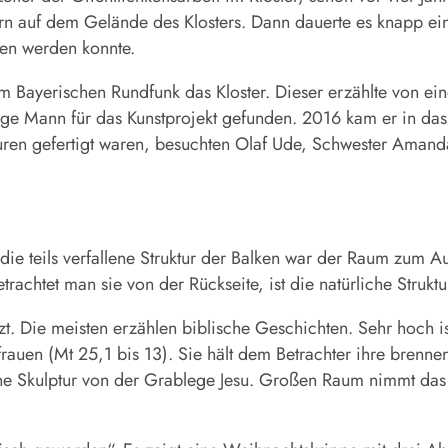
ern auf dem Gelände des Klosters. Dann dauerte es knapp eine
gen werden konnte.
m Bayerischen Rundfunk das Kloster. Dieser erzählte von ei
Mann für das Kunstprojekt gefunden. 2016 kam er in das K
lpturen gefertigt waren, besuchten Olaf Ude, Schwester Amand
e teils verfallene Struktur der Balken war der Raum zum Au
trachtet man sie von der Rückseite, ist die natürliche Strukt
zt. Die meisten erzählen biblische Geschichten. Sehr hoch is
frauen (Mt 25,1 bis 13). Sie hält dem Betrachter ihre bren
eine Skulptur von der Grablege Jesu. Großen Raum nimmt das