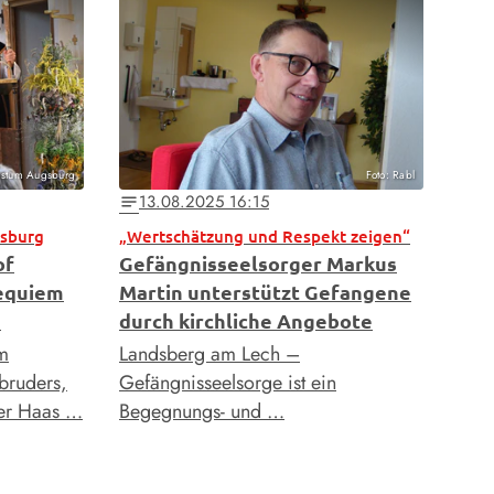
Bistum Augsburg
Foto: Rabl
13.08.2025 16:15
notes
gsburg
„Wertschätzung und Respekt zeigen“
of
Gefängnisseelsorger Markus
Requiem
Martin unterstützt Gefangene
s
durch kirchliche Angebote
om
Landsberg am Lech –
bruders,
Gefängnisseelsorge ist ein
er Haas …
Begegnungs- und …