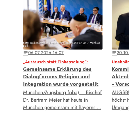
Foto: Bildnachweis: Bayerisches Innenministerium / Matthias
Balk
06.07.2026 16:07
30.10
notes
notes
„Austausch statt Einkapselung“:
Gemeinsame Erklärung des
Kommis
Dialogforums Religion und
Aktenb
Integration wurde vorgestellt
– Vors
München/Augsburg (pba) – Bischof
AUGSBUR
Dr. Bertram Meier hat heute in
höchst 
München gemeinsam mit Bayerns …
Umgang 