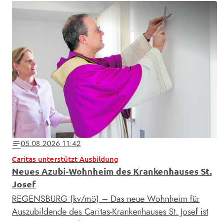
05.08.2026 11:42
notes
Caritas unterstützt Ausbildung
Neues Azubi-Wohnheim des Krankenhauses St.
Josef
REGENSBURG (kv/mö) – Das neue Wohnheim für
Auszubildende des Caritas-Krankenhauses St. Josef ist