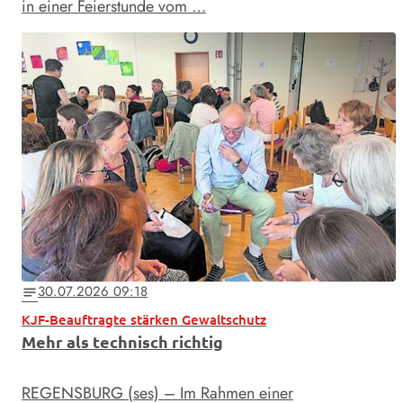
in einer Feierstunde vom …
30.07.2026 09:18
notes
KJF-Beauftragte stärken Gewaltschutz
Mehr als technisch richtig
REGENSBURG (ses) – Im Rahmen einer