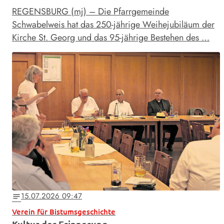
REGENSBURG (mj) – Die Pfarrgemeinde
Schwabelweis hat das 250-jährige Weihejubiläum der
Kirche St. Georg und das 95-jährige Bestehen des …
15.07.2026 09:47
notes
Verein für Bistumsgeschichte
Kultur der Erinnerung