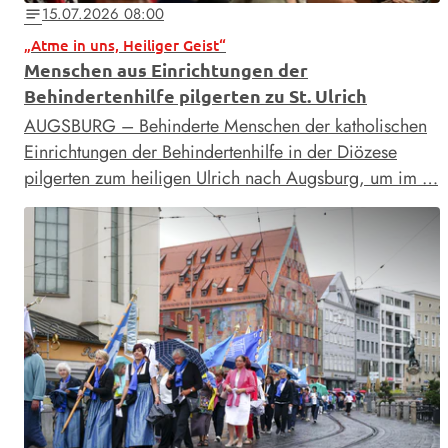
15.07.2026 08:00
notes
„Atme in uns, Heiliger Geist“
Menschen aus Einrichtungen der
Behindertenhilfe pilgerten zu St. Ulrich
AUGSBURG – Behinderte Menschen der katholischen
Einrichtungen der Behindertenhilfe in der Diözese
pilgerten zum heiligen Ulrich nach Augsburg, um im …