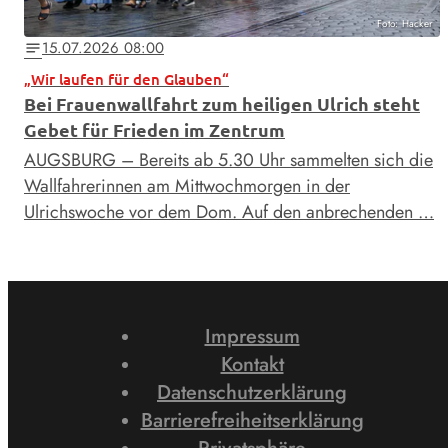
Foto: Hacker
15.07.2026 08:00
notes
„Wir laufen für den Glauben“
Bei Frauenwallfahrt zum heiligen Ulrich steht
Gebet für Frieden im Zentrum
AUGSBURG – Bereits ab 5.30 Uhr sammelten sich die
Wallfahrerinnen am Mittwochmorgen in der
Ulrichswoche vor dem Dom. Auf den anbrechenden …
Impressum
Kontakt
Datenschutzerklärung
Barrierefreiheitserklärung