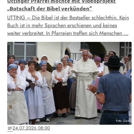
Uttinger Pfarrei möchte mit Videoprojekt
„Botschaft der Bibel verkünden“
UTTING – Die Bibel ist der Bestseller schlechthin. Kein
Buch ist in mehr Sprachen erschienen und keines
weiter verbreitet. In Pfarreien treffen sich Menschen …
Foto: Gast
24.07.2026 08:00
notes