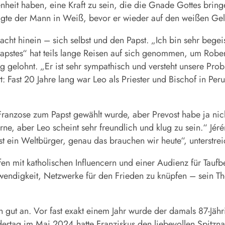
eit haben, eine Kraft zu sein, die die Gnade Gottes bringen
 sagte der Mann in Weiß, bevor er wieder auf den weißen Ge
acht hinein – sich selbst und den Papst. „Ich bin sehr begeis
pstes“ hat teils lange Reisen auf sich genommen, um Robert 
g gelohnt. „Er ist sehr sympathisch und versteht unsere Prob
 Fast 20 Jahre lang war Leo als Priester und Bischof in Peru,
ranzose zum Papst gewählt wurde, aber Prevost habe ja nich
rne, aber Leo scheint sehr freundlich und klug zu sein.“ Jé
st ein Weltbürger, genau das brauchen wir heute“, unterstre
en mit katholischen Influencern und einer Audienz für Tau
endigkeit, Netzwerke für den Frieden zu knüpfen – sein Th
gut an. Vor fast exakt einem Jahr wurde der damals 87-Jährig
ertag im Mai 2024 hatte Franziskus den liebevollen Spitzn