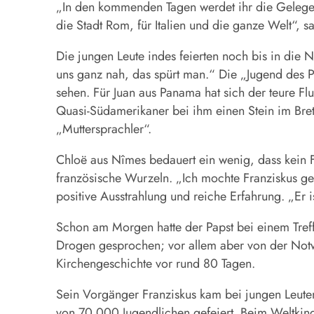
„In den kommenden Tagen werdet ihr die Gelegenh
die Stadt Rom, für Italien und die ganze Welt“,
Die jungen Leute indes feierten noch bis in die N
uns ganz nah, das spürt man.“ Die „Jugend des Pa
sehen. Für Juan aus Panama hat sich der teure Flu
Quasi-Südamerikaner bei ihm einen Stein im Brett:
„Muttersprachler“.
Chloë aus Nîmes bedauert ein wenig, dass kein F
französische Wurzeln. „Ich mochte Franziskus ge
positive Ausstrahlung und reiche Erfahrung. „Er i
Schon am Morgen hatte der Papst bei einem Treff
Drogen gesprochen; vor allem aber von der Notw
Kirchengeschichte vor rund 80 Tagen.
Sein Vorgänger Franziskus kam bei jungen Leuten 
von 70.000 Jugendlichen gefeiert. Beim Weltkind