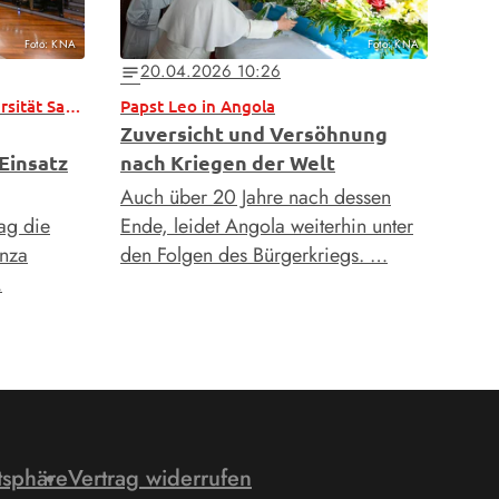
Foto: KNA
Foto: KNA
20.04.2026 10:26
notes
Besuch der römischen Universität Sapienza
Papst Leo in Angola
Zuversicht und Versöhnung
Einsatz
nach Kriegen der Welt
Auch über 20 Jahre nach dessen
ag die
Ende, leidet Angola weiterhin unter
enza
den Folgen des Bürgerkriegs. …
…
tsphäre
Vertrag widerrufen