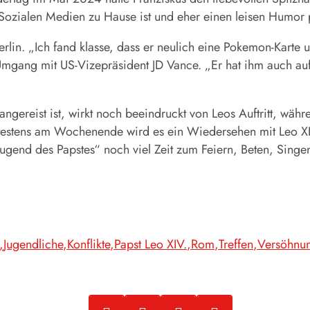
in Sozialen Medien zu Hause ist und eher einen leisen Humor p
rlin. „Ich fand klasse, dass er neulich eine Pokemon-Karte 
s Umgang mit US-Vizepräsident JD Vance. „Er hat ihm auch au
ngereist ist, wirkt noch beeindruckt von Leos Auftritt, währ
ätestens am Wochenende wird es ein Wiedersehen mit Leo XI
ugend des Papstes“ noch viel Zeit zum Feiern, Beten, Singe
Jugendliche
Konflikte
Papst Leo XIV.
Rom
Treffen
Versöhnu