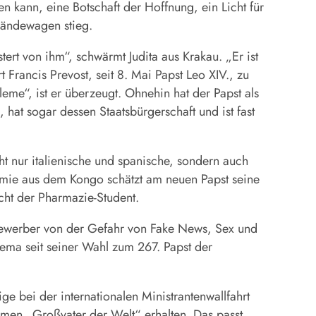
 kann, eine Botschaft der Hoffnung, ein Licht für
ländewagen stieg.
tert von ihm“, schwärmt Judita aus Krakau. „Er ist
Francis Prevost, seit 8. Mai Papst Leo XIV., zu
leme“, ist er überzeugt. Ohnehin hat der Papst als
 hat sogar dessen Staatsbürgerschaft und ist fast
t nur italienische und spanische, sondern auch
rémie aus dem Kongo schätzt am neuen Papst seine
icht der Pharmazie-Student.
fbewerber von der Gefahr von Fake News, Sex und
ema seit seiner Wahl zum 267. Papst der
e bei der internationalen Ministrantenwallfahrt
amen „Großvater der Welt“ erhalten. Das passt