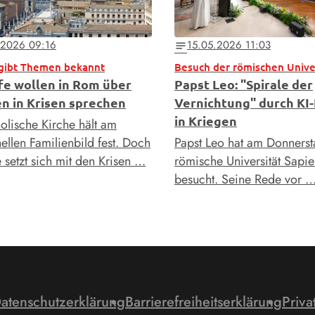
.2026 09:16
15.05.2026 11:03
notes
 gibt Themen bekannt
fe wollen in Rom über
Papst Leo: "Spirale der
en in Krisen sprechen
Vernichtung" durch KI-
in Kriegen
holische Kirche hält am
nellen Familienbild fest. Doch
Papst Leo hat am Donnerst
 setzt sich mit den Krisen …
römische Universität Sapi
besucht. Seine Rede vor 
atenschutzerklärung
Barrierefreiheitserklärung
Priva