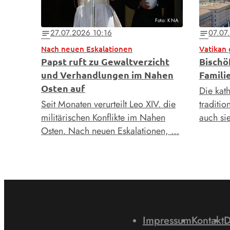
Foto: KNA
27.07.2026 10:16
07.07
notes
notes
Nach neuen Eskalationen
Vatikan
Papst ruft zu Gewaltverzicht
Bischö
und Verhandlungen im Nahen
Famili
Osten auf
Die kat
Seit Monaten verurteilt Leo XIV. die
traditio
militärischen Konflikte im Nahen
auch sie
Osten. Nach neuen Eskalationen, …
Impressum
Kontakt
D