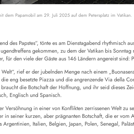
it dem Papamobil am 29. Juli 2025 auf dem Petersplatz im Vatikan.
ugend des Papstes“, tönte es am Dienstagabend rhythmisch a
jugendtreffens gekommen, zu dem der Vatikan bis Sonntag m
 für den viele der Gäste aus 146 Ländern angereist sind: P
der Welt“, rief er der jubelnden Menge nach einem „Buonase
die eng besetzte Piazza und die angrenzende Via della Con
 braucht die Botschaft der Hoffnung, und ihr seid dieses Zei
sch, Englisch und Spanisch.
r Versöhnung in einer von Konflikten zerrissenen Welt zu s
f er in seiner kurzen, aber prägnanten Botschaft, die er vom
 Argentinien, Italien, Belgien, Japan, Polen, Senegal, Palä