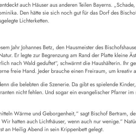
entdeckt auch Häuser aus anderen Teilen Bayerns. „Schade,
minika. Den hätte sie sich noch gut für das Dorf des Bischo
sgelegte Lichterketten.
diesem Jahr Johannes Betz, den Hausmeister des Bischofshaus
l Natur. Er legte zur Begrenzung am Rand der Platte kleine Äs
lich nach Wald geduftet“, schwärmt die Haushälterin. Ihr ge
erne freie Hand. Jeder brauche einen Freiraum, um kreativ a
denn die belebten die Szenerie. Da gibt es spielende Kinder
istranten nicht fehlen. Und sogar ein evangelischer Pfarrer 
rmitteln Wärme und Geborgenheit,“ sagt Bischof Bertram, d
Wir hatten auch Lichthäuser, wenn auch nur wenige.“ Natür
st an Heilig Abend in sein Krippenbett gelegt.