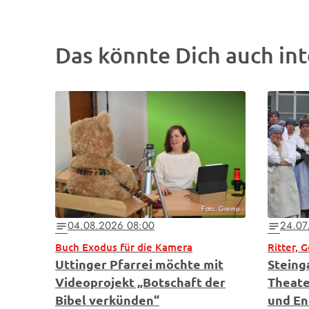
Das könnte Dich auch int
Foto: Gremp
04.08.2026 08:00
24.07
notes
notes
Buch Exodus für die Kamera
Ritter, 
Uttinger Pfarrei möchte mit
Steing
Videoprojekt „Botschaft der
Theate
Bibel verkünden“
und En