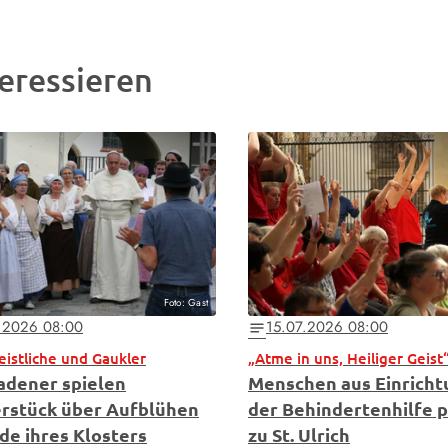
eressieren
Foto: Gast
.2026 08:00
15.07.2026 08:00
notes
Geistliche und Gaukler
„Atme in uns, Heiliger Geist
adener spielen
Menschen aus Einrich
rstück über Aufblühen
der Behindertenhilfe p
de ihres Klosters
zu St. Ulrich