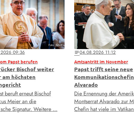
Foto: KNA
.2026 09:36
04.08.2026 11:12
notes
vom Papst berufen
Amtsantritt im November
ücker Bischof weiter
Papst trifft seine neue
r am höchsten
Kommunikationschefin
ngericht
Alvarado
t beruft erneut Bischof
Die Ernennung der Amerik
us Meier an die
Montserrat Alvarado zur M
ische Signatur. Weitere …
Chefin hat viele im Vatika