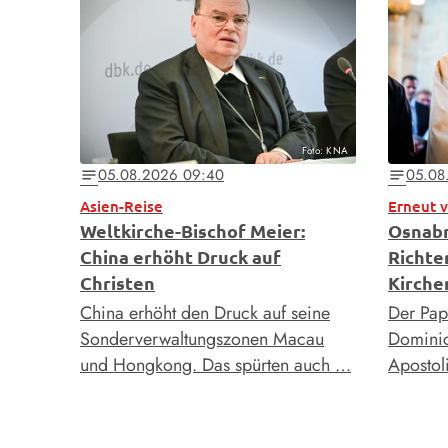
Foto: KNA
05.08.2026 09:40
05.08
notes
notes
Asien-Reise
Erneut 
Weltkirche-Bischof Meier:
Osnabr
China erhöht Druck auf
Richte
Christen
Kirche
China erhöht den Druck auf seine
Der Paps
Sonderverwaltungszonen Macau
Dominic
und Hongkong. Das spürten auch …
Apostol