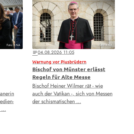
Foto: KNA
Foto: KNA
04.08.2026 11:05
notes
Warnung vor Piusbrüdern
Bischof von Münster erlässt
Regeln für Alte Messe
Bischof Heiner Wilmer rät - wie
anerin
auch der Vatikan -, sich von Messen
edien-
der schismatischen …
n …