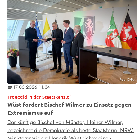
Foto: KNA
17.06.2026 11:34
notes
Treueeid in der Staatskanzlei
Wüst fordert Bischof Wilmer zu Einsatz gegen
Extremismus auf
Der künftige Bischof von Münster, Heiner Wilmer,
bezeichnet die Demokratie als beste Staatsform. NRW-
Ministerpräsident Hendrik Wüst richtet einen …