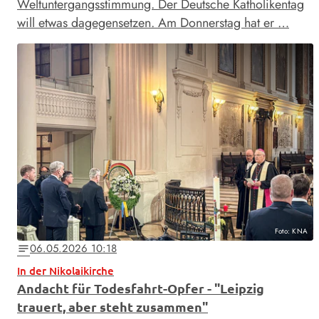
Weltuntergangsstimmung. Der Deutsche Katholikentag
will etwas dagegensetzen. Am Donnerstag hat er …
Foto: KNA
06.05.2026 10:18
notes
In der Nikolaikirche
Andacht für Todesfahrt-Opfer - "Leipzig
trauert, aber steht zusammen"