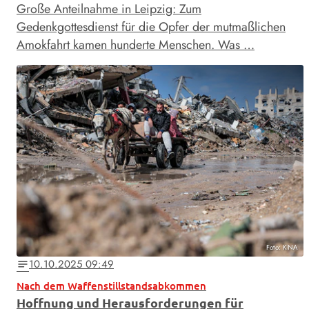
Große Anteilnahme in Leipzig: Zum
Gedenkgottesdienst für die Opfer der mutmaßlichen
Amokfahrt kamen hunderte Menschen. Was …
Foto: KNA
10.10.2025 09:49
notes
Nach dem Waffenstillstandsabkommen
Hoffnung und Herausforderungen für