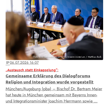
Foto: Bildnachweis: Bayerisches Innenministerium / Matthias Balk
06.07.2026 16:07
notes
„Austausch statt Einkapselung“:
Gemeinsame Erklärung des Dialogforums
Religion und Integration wurde vorgestellt
München/Augsburg (pba) – Bischof Dr. Bertram Meier
hat heute in München gemeinsam mit Bayerns Innen-
und Integrationsminister Joachim Herrmann sowie …