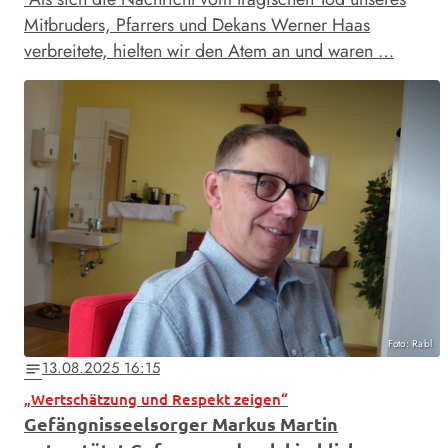
Mitbruders, Pfarrers und Dekans Werner Haas
verbreitete, hielten wir den Atem an und waren …
Foto: Rabl
13.08.2025 16:15
notes
„Wertschätzung und Respekt zeigen“
Gefängnisseelsorger Markus Martin