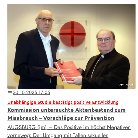
Foto: Zoepf
30.10.2025 17:05
notes
Unabhängige Studie bestätigt positive Entwicklung
Kommission untersuchte Aktenbestand zum
Missbrauch – Vorschläge zur Prävention
AUGSBURG (jm) – Das Positive im höchst Negativen
vorneweg: Der Umgang mit Fällen sexuellen