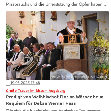
Missbrauchs und die Unterstützung der Opfer haben …
Foto: Ulrich Bobinger/Pressestelle Bistum Augsburg
19.08.2025 17:48
notes
Große Trauer im Bistum Augsburg
Predigt von Weihbischof Florian Wörner beim
Requiem für Dekan Werner Haas
"Als sich die Nachricht vom tragischen Tod unseres