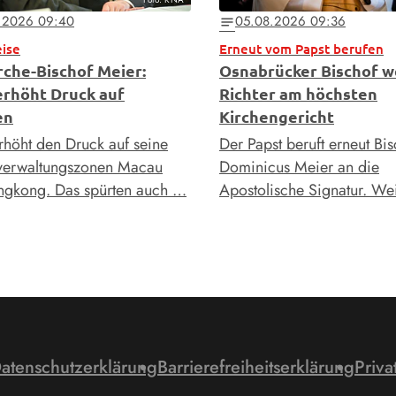
.2026 09:40
05.08.2026 09:36
notes
eise
Erneut vom Papst berufen
rche-Bischof Meier:
Osnabrücker Bischof w
erhöht Druck auf
Richter am höchsten
en
Kirchengericht
rhöht den Druck auf seine
Der Papst beruft erneut Bi
verwaltungszonen Macau
Dominicus Meier an die
gkong. Das spürten auch …
Apostolische Signatur. We
atenschutzerklärung
Barrierefreiheitserklärung
Priva