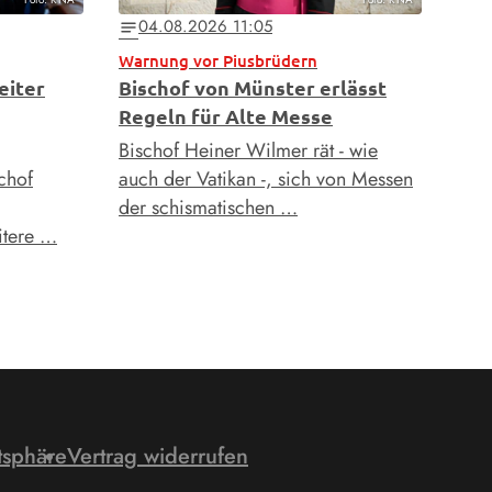
04.08.2026 11:05
notes
Warnung vor Piusbrüdern
eiter
Bischof von Münster erlässt
Regeln für Alte Messe
Bischof Heiner Wilmer rät - wie
schof
auch der Vatikan -, sich von Messen
der schismatischen …
itere …
tsphäre
Vertrag widerrufen