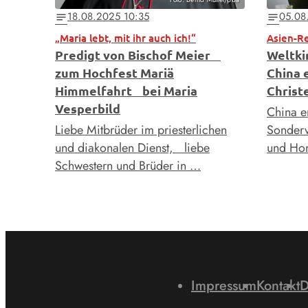
18.08.2025 10:35
05.08
notes
notes
„Maria lebt, mit ihr auch ich!“
Asien-R
Predigt von Bischof Meier
Weltki
zum Hochfest Mariä
China 
Himmelfahrt bei Maria
Christ
Vesperbild
China e
Liebe Mitbrüder im priesterlichen
Sonder
und diakonalen Dienst, liebe
und Hon
Schwestern und Brüder in …
Impressum
Kontakt
D