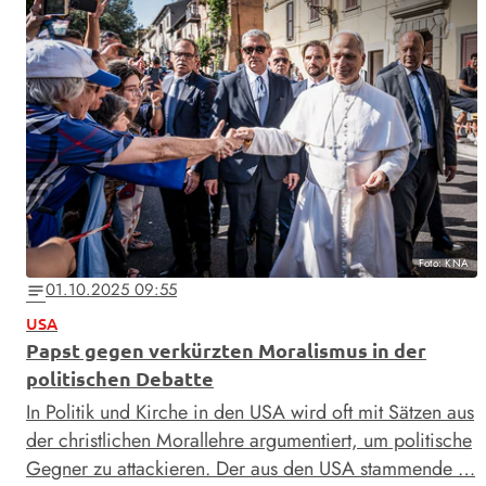
Foto: KNA
01.10.2025 09:55
notes
USA
Papst gegen verkürzten Moralismus in der
politischen Debatte
In Politik und Kirche in den USA wird oft mit Sätzen aus
der christlichen Morallehre argumentiert, um politische
Gegner zu attackieren. Der aus den USA stammende …