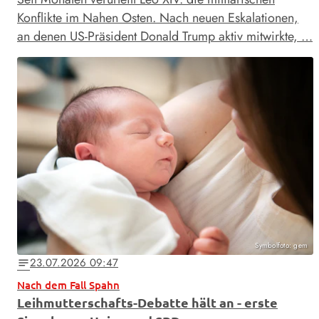
Konflikte im Nahen Osten. Nach neuen Eskalationen,
an denen US-Präsident Donald Trump aktiv mitwirkte, …
Symbolfoto: gem
23.07.2026 09:47
notes
Nach dem Fall Spahn
Leihmutterschafts-Debatte hält an - erste