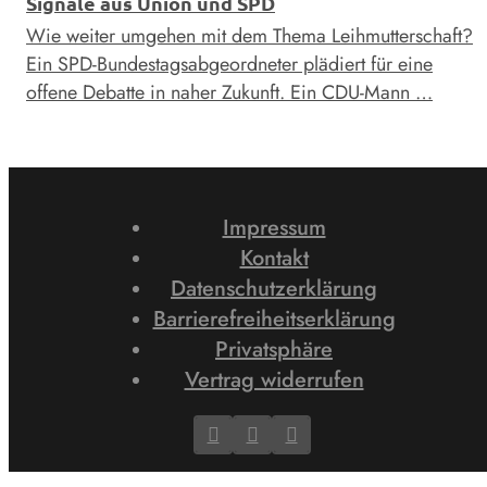
Signale aus Union und SPD
Wie weiter umgehen mit dem Thema Leihmutterschaft?
Ein SPD-Bundestagsabgeordneter plädiert für eine
offene Debatte in naher Zukunft. Ein CDU-Mann …
Impressum
Kontakt
Datenschutzerklärung
Barrierefreiheitserklärung
Privatsphäre
Vertrag widerrufen