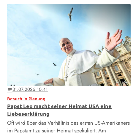
Foto: KNA
31.07.2026 10:41
notes
Besuch in Planung
Papst Leo macht seiner Heimat USA eine
Liebeserklärung
Oft wird über das Verhältnis des ersten US-Amerikaners
im Papstamt zu seiner Heimat spekuliert. Am