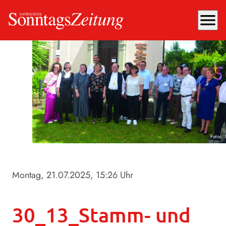
menu
Fotos: 
Montag, 21.07.2025
, 15:26 Uhr
30_13_Stamm- und