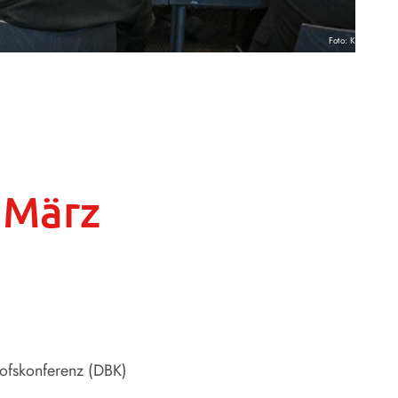
Foto: KNA
 März
hofskonferenz (DBK)