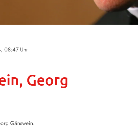
4
, 08:47 Uhr
in, Georg
eorg Gänswein.