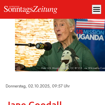
menu
Foto: U.S. Mission Uganda, CC BY 2.0
, via Wikimedia Co
Donnerstag, 02.10.2025
, 09:57 Uhr
Jane Goodall