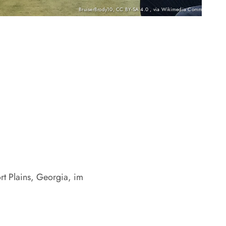
BruiserBrody10, CC BY-SA 4.0
, via Wikimedia Commons
rt Plains, Georgia, im