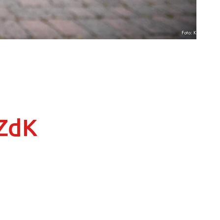
Foto: KNA
 ZdK