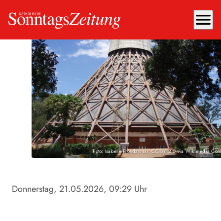
menu
Foto: Isabelle Prondzynski, CC BY 2.0 via Wikimedia Co
Donnerstag, 21.05.2026
, 09:29 Uhr