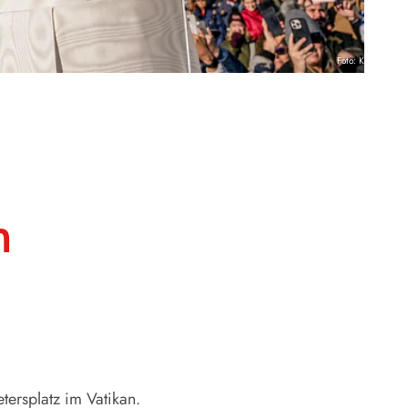
Foto: KNA
m
ersplatz im Vatikan.