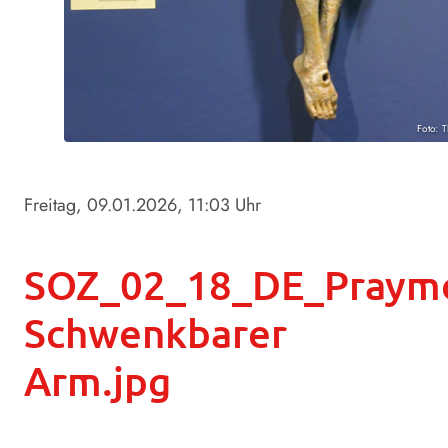
Foto: 
Freitag, 09.01.2026
, 11:03 Uhr
SOZ_02_18_DE_Praymo
Schwenkbarer
Arm.jpg