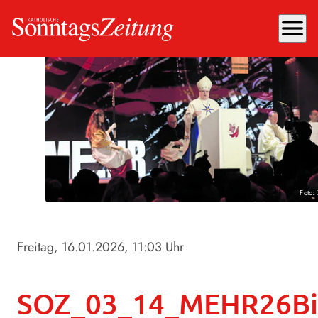
menu
Foto:
Freitag, 16.01.2026
, 11:03 Uhr
SOZ_03_14_MEHR26Bis