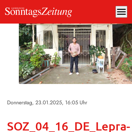
menu
Foto: 
Donnerstag, 23.01.2025
, 16:05 Uhr
SOZ_04_16_DE_Lepra-