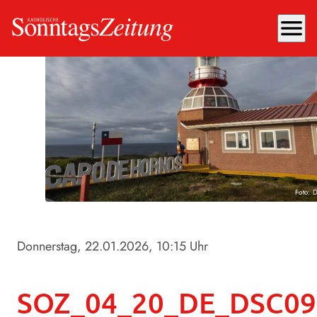
menu
Foto: 
Donnerstag, 22.01.2026
, 10:15 Uhr
SOZ_04_20_DE_DSC09