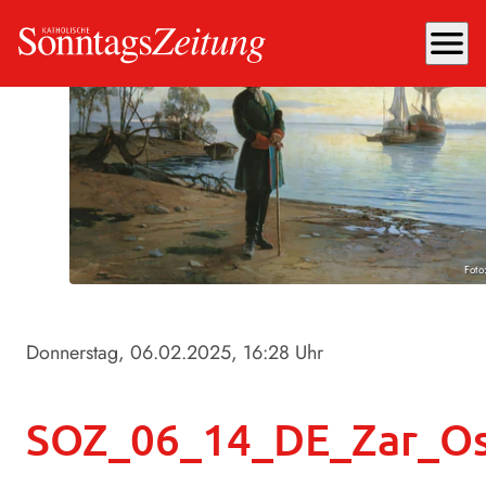
menu
Foto
Donnerstag, 06.02.2025
, 16:28 Uhr
SOZ_06_14_DE_Zar_Os