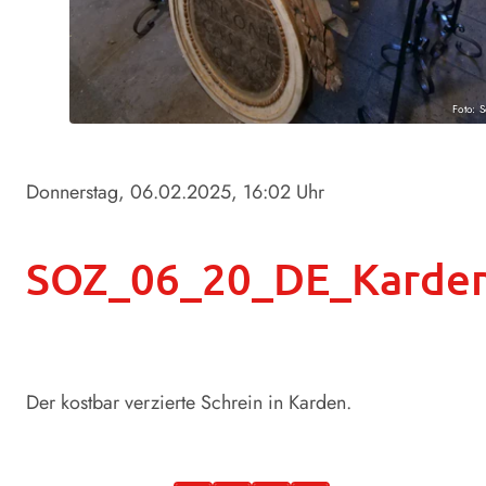
Foto: 
Donnerstag, 06.02.2025
, 16:02 Uhr
SOZ_06_20_DE_Karden_
Der kostbar verzierte Schrein in Karden.