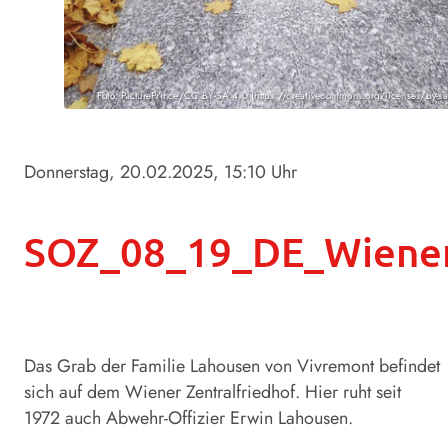
Foto: PicturePrince/CC BY-SA 4.0 (https://creativecommons.org/licenses/by-s
Donnerstag, 20.02.2025
, 15:10 Uhr
SOZ_08_19_DE_Wiener_
Das Grab der Familie Lahousen von Vivremont befindet
sich auf dem Wiener Zen­tralfriedhof. Hier ruht seit
1972 auch Abwehr-Offizier Erwin Lahousen.