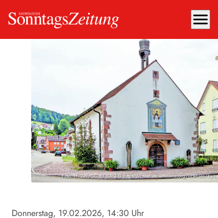
menu
Foto: H. Zell/CC BY-SA 3.0 (https://creativecommons.org/licenses/by-s
Donnerstag, 19.02.2026
, 14:30 Uhr