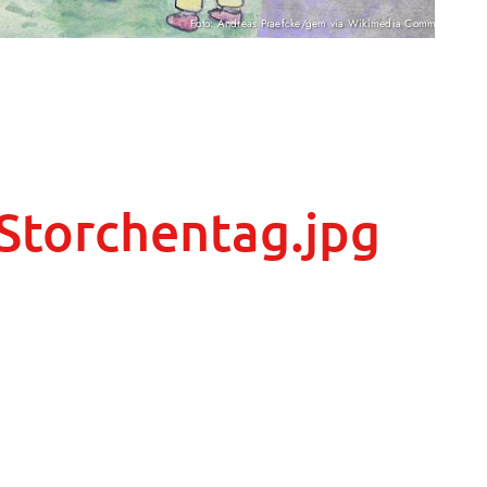
Foto: Andreas Praefcke/gem via Wikimedia Commons
torchentag.jpg