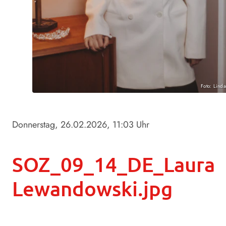
Foto: Lind
Donnerstag, 26.02.2026
, 11:03 Uhr
SOZ_09_14_DE_Laura
Lewandowski.jpg