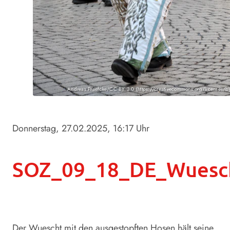
Andreas Praefcke/CC BY 3.0 (https://creativecommons.org/licenses/b
Donnerstag, 27.02.2025
, 16:17 Uhr
SOZ_09_18_DE_Wuesch
Der Wuescht mit den ausgestopften Hosen hält seine