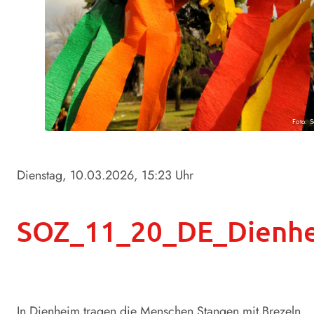
Foto: 
Dienstag, 10.03.2026
, 15:23 Uhr
SOZ_11_20_DE_Dienhe
In Dienheim tragen die Menschen Stangen mit Brezeln