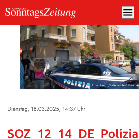
menu
Foto: Imago/Independent Photo A
Dienstag, 18.03.2025
, 14:37 Uhr
SOZ_12_14_DE_Polizi