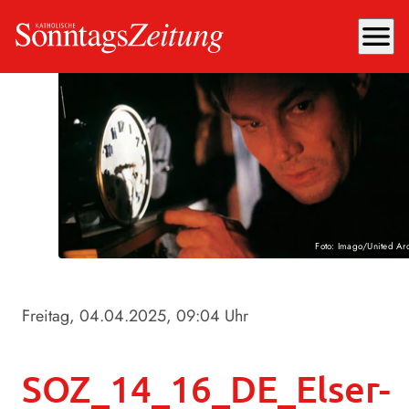
menu
Foto: Imago/United Ar
Freitag, 04.04.2025
, 09:04 Uhr
SOZ_14_16_DE_Elser-