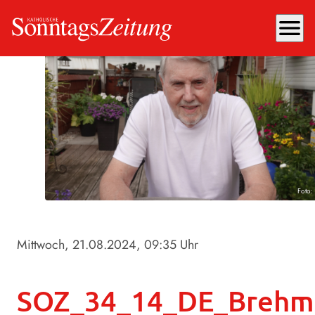
menu
Foto: 
Mittwoch, 21.08.2024
, 09:35 Uhr
SOZ_34_14_DE_Brehm