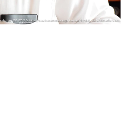
gazin pro, CC BY 2.0 https://creativecommons.org/licenses/by/2.0, via Wikimedia Commons