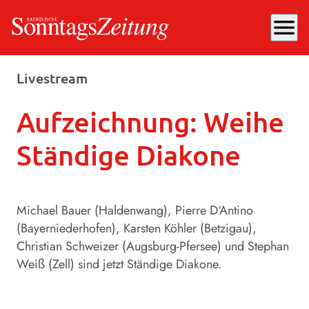
menu
Samstag, 11.10.2025
, 14:03 Uhr
Livestream
Aufzeichnung: Weihe
Ständige Diakone
Michael Bauer (Haldenwang), Pierre D‘Antino
(Bayerniederhofen), Karsten Köhler (Betzigau),
Christian Schweizer (Augsburg-Pfersee) und Stephan
Weiß (Zell) sind jetzt Ständige Diakone.