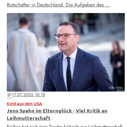
Botschafter in Deutschland. Die Aufgaben des …
Foto: KNA
17.07.2026 10:18
notes
Kind aus den USA
Jens Spahn im Elternglück - Viel Kritik an
Leihmutterschaft
Früher hat sich Jens Spahn kritisch zur Leihmutterschaft