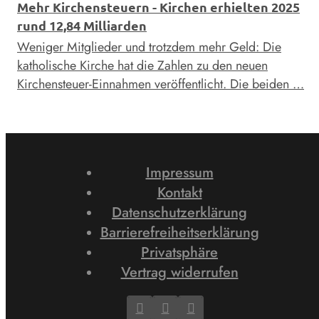
Mehr Kirchensteuern - Kirchen erhielten 2025
rund 12,84 Milliarden
Weniger Mitglieder und trotzdem mehr Geld: Die
katholische Kirche hat die Zahlen zu den neuen
Kirchensteuer-Einnahmen veröffentlicht. Die beiden …
Impressum
Kontakt
Datenschutzerklärung
Barrierefreiheitserklärung
Privatsphäre
Vertrag widerrufen