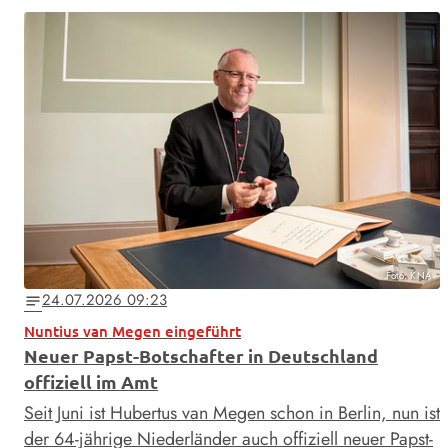
Foto: KNA
24.07.2026 09:23
notes
Nuntius van Megen eingeführt
Neuer Papst-Botschafter in Deutschland
offiziell im Amt
Seit Juni ist Hubertus van Megen schon in Berlin, nun ist
der 64-jährige Niederländer auch offiziell neuer Papst-