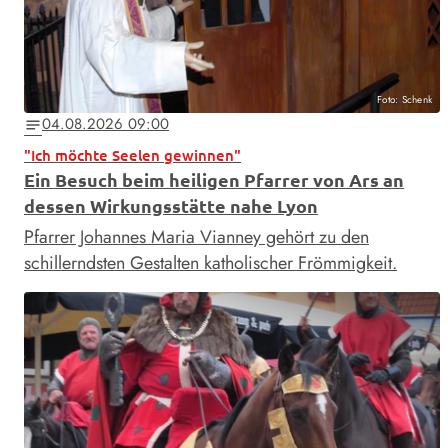
Foto: Schenk
04.08.2026 09:00
notes
"Ich möchte Seelen gewinnen"
Ein Besuch beim heiligen Pfarrer von Ars an
dessen Wirkungsstätte nahe Lyon
Pfarrer Johannes Maria Vianney gehört zu den
schillerndsten Gestalten katholischer Frömmigkeit.