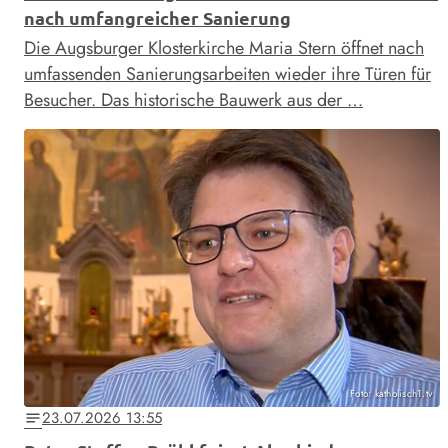
nach umfangreicher Sanierung
Die Augsburger Klosterkirche Maria Stern öffnet nach
umfassenden Sanierungsarbeiten wieder ihre Türen für
Besucher. Das historische Bauwerk aus der …
Foto: katholisch1.tv
23.07.2026 13:55
notes