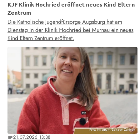
KJF Klinik Hochried eröffnet neues Kind-Eltern-
Zentrum
Die Katholische Jugendfürsorge Augsburg hat am
Dienstag in der Klinik Hochried bei Murnau ein neues
Kind Eltern Zentrum eröffnet.
Foto: Instagram/Zeit-zum-Zuhören
21.07.2026 13:38
notes