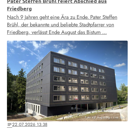
Pater Steffen Brühl feiert Abschied aus
Friedberg
Nach 9 Jahren geht eine Ära zu Ende. Pater Steffen
Brühl, der bekannte und beliebte Stadtpfarrer von
Friedberg, verlässt Ende August das Bistum …
Foto: KJF Augsburg / Lisa Stark
22.07.2026 13:38
notes