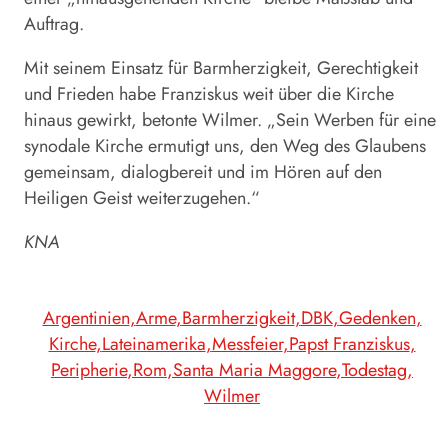
Auftrag.
Mit seinem Einsatz für Barmherzigkeit, Gerechtigkeit
und Frieden habe
Franziskus
weit über die Kirche
hinaus gewirkt, betonte Wilmer. „Sein Werben für eine
synodale Kirche ermutigt uns, den Weg des Glaubens
gemeinsam, dialogbereit und im Hören auf den
Heiligen Geist weiterzugehen.“
KNA
Argentinien
Arme
Barmherzigkeit
DBK
Gedenken
Kirche
Lateinamerika
Messfeier
Papst Franziskus
Peripherie
Rom
Santa Maria Maggore
Todestag
Wilmer