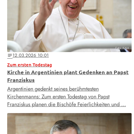
Foto: KNA
12.03.2026 10:01
notes
Zum ersten Todestag
Kirche in Argentinien plant Gedenken an Papst
Franziskus
Argentinien gedenkt seines berühmtesten
Kirchenmanns: Zum ersten Todestag von Papst
Franziskus planen die Bischöfe Feierlichkeiten und …