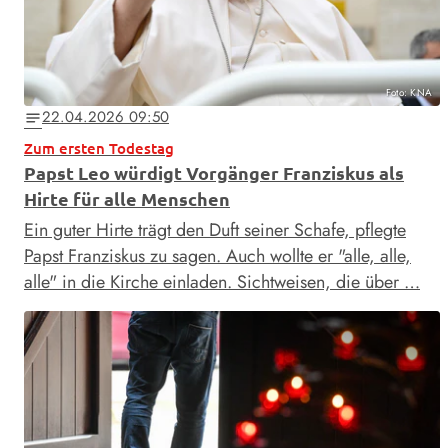
Foto: KNA
22.04.2026 09:50
notes
Zum ersten Todestag
Papst Leo würdigt Vorgänger Franziskus als
Hirte für alle Menschen
Ein guter Hirte trägt den Duft seiner Schafe, pflegte
Papst Franziskus zu sagen. Auch wollte er "alle, alle,
alle" in die Kirche einladen. Sichtweisen, die über …