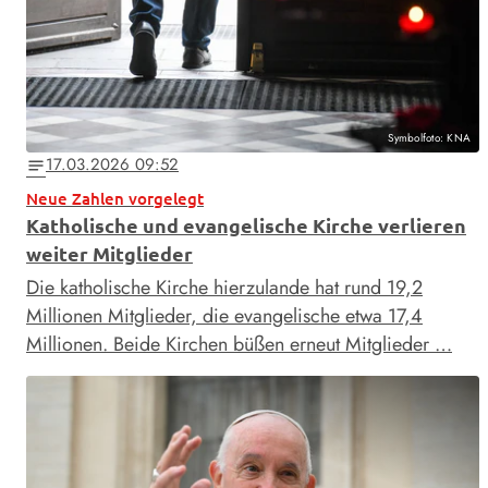
Symbolfoto: KNA
17.03.2026 09:52
notes
Neue Zahlen vorgelegt
Katholische und evangelische Kirche verlieren
weiter Mitglieder
Die katholische Kirche hierzulande hat rund 19,2
Millionen Mitglieder, die evangelische etwa 17,4
Millionen. Beide Kirchen büßen erneut Mitglieder …