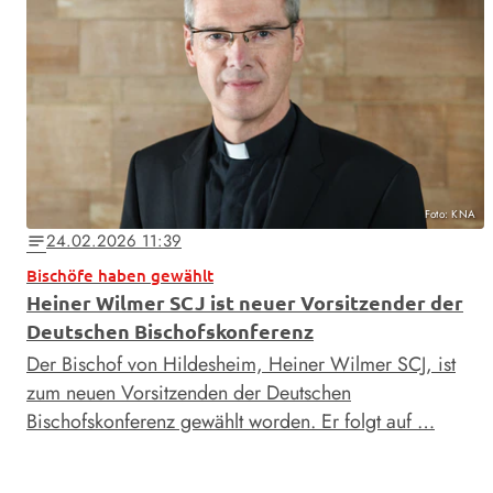
Foto: KNA
24.02.2026 11:39
notes
Bischöfe haben gewählt
Heiner Wilmer SCJ ist neuer Vorsitzender der
Deutschen Bischofskonferenz
Der Bischof von Hildesheim, Heiner Wilmer SCJ, ist
zum neuen Vorsitzenden der Deutschen
Bischofskonferenz gewählt worden. Er folgt auf …